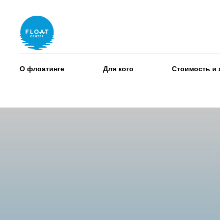
О флоатинге
Для кого
Стоимость и 