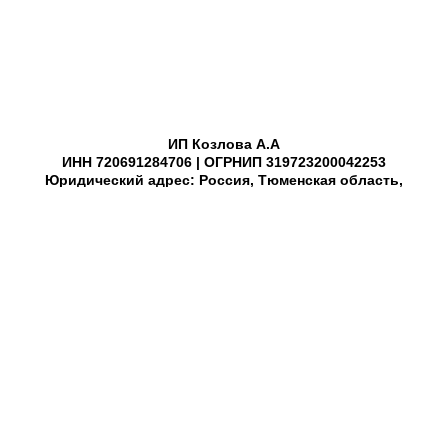
ИП Козлова А.А
ИНН 720691284706 | ОГРНИП 319723200042253
Юридический адрес: Россия, Тюменская область,
г.Тюмень, ул.Николая Чаплина, дом 126, кв. 305
Почтовый адрес: Россия, Тюменская область,
г. Тюмень, ул. Кирова, дом 25/2, 1й этаж
© Все права защищены 2018-2025